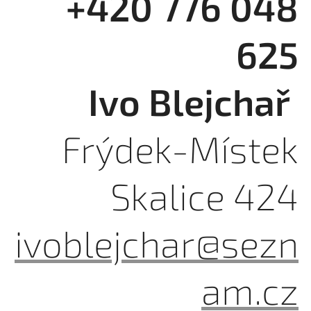
+420 776 048
625
Ivo Blejchař
Frýdek-Místek
Skalice 424
ivoblejchar@sezn
am.cz